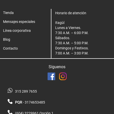
Tienda
Horario de atención
Mensajes especiales
Itagüí
Lunes a Viernes.
Línea corporativa
7:30 A.M. – 6:00 P.M.
Sábados.
Blog
7:30 A.M. – 5:00 P.M.
Domingos y Festivos.
Contacto
7:00 A.M. – 3:00 P.M.
Síguenos
315 289 7655
PQR
- 3174653485
(604) 3229961 Opción 1