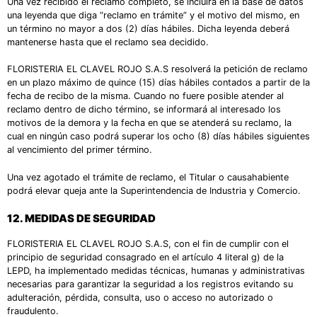
Una vez recibido el reclamo completo, se incluirá en la base de datos
una leyenda que diga “reclamo en trámite” y el motivo del mismo, en
un término no mayor a dos (2) días hábiles. Dicha leyenda deberá
mantenerse hasta que el reclamo sea decidido.
FLORISTERIA EL CLAVEL ROJO S.A.S resolverá la petición de reclamo
en un plazo máximo de quince (15) días hábiles contados a partir de la
fecha de recibo de la misma. Cuando no fuere posible atender al
reclamo dentro de dicho término, se informará al interesado los
motivos de la demora y la fecha en que se atenderá su reclamo, la
cual en ningún caso podrá superar los ocho (8) días hábiles siguientes
al vencimiento del primer término.
Una vez agotado el trámite de reclamo, el Titular o causahabiente
podrá elevar queja ante la Superintendencia de Industria y Comercio.
12.
MEDIDAS DE SEGURIDAD
FLORISTERIA EL CLAVEL ROJO S.A.S, con el fin de cumplir con el
principio de seguridad consagrado en el artículo 4 literal g) de la
LEPD, ha implementado medidas técnicas, humanas y administrativas
necesarias para garantizar la seguridad a los registros evitando su
adulteración, pérdida, consulta, uso o acceso no autorizado o
fraudulento.