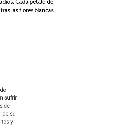
adiós. Cada pétalo de
tras las flores blancas
 de
n sufrir
s de
r de su
ites y